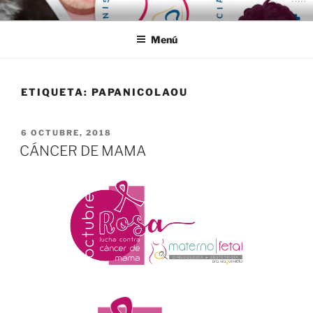
Ir
MATERNO FETAL TIJUANA
al
Menú
contenido
ETIQUETA:
PAPANICOLAOU
PUBLICADO
6 OCTUBRE, 2018
EN
CÁNCER DE MAMA