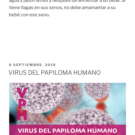
agua y jabón antes y después de alimentar a su bebé. Si
tiene llagas en sus senos, no debe amamantar a su
bebé con ese seno.
PUBLICADO
6 SEPTIEMBRE, 2018
EN
VIRUS DEL PAPILOMA HUMANO